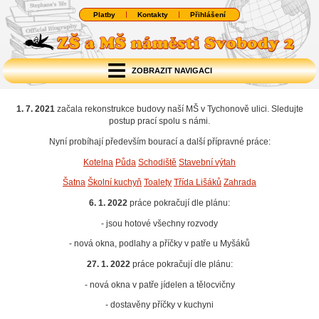
Platby
Kontakty
Přihlášení
ZOBRAZIT NAVIGACI
1. 7. 2021
začala rekonstrukce budovy naší MŠ v Tychonově ulici. Sledujte
postup prací spolu s námi.
Nyní probíhají především bourací a další přípravné práce:
Kotelna
Půda
Schodiště
Stavební výtah
Šatna
Školní kuchyň
Toalety
Třída Lišáků
Zahrada
6. 1. 2022
práce pokračují dle plánu:
- jsou hotové všechny rozvody
- nová okna, podlahy a příčky v patře u Myšáků
27. 1. 2022
práce pokračují dle plánu:
- nová okna v patře jídelen a tělocvičny
- dostavěny příčky v kuchyni