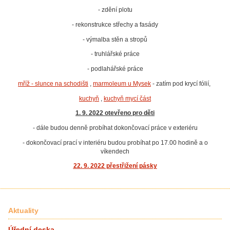
- zdění plotu
- rekonstrukce střechy a fasády
- výmalba stěn a stropů
- truhlářské práce
- podlahářské práce
mříž - slunce na schodišti
,
marmoleum u Mysek
- zatím pod krycí fólií,
kuchyň
,
kuchyň mycí část
1. 9. 2022 otevřeno pro děti
- dále budou denně probíhat dokončovací práce v exteriéru
- dokončovací prací v interiéru budou probíhat po 17.00 hodině a o
víkendech
22. 9. 2022 přestřižení pásky
Aktuality
Úřední deska