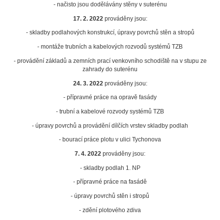
- načisto jsou dodělávány stěny v suterénu
17. 2. 2022
prováděny jsou:
- skladby podlahových konstrukcí, úpravy povrchů stěn a stropů
- montáže trubních a kabelových rozvodů systémů TZB
- provádění základů a zemních prací venkovního schodiště na v stupu ze
zahrady do suterénu
24. 3. 2022
prováděny jsou:
- přípravné práce na opravě fasády
- trubní a kabelové rozvody systémů TZB
- úpravy povrchů a provádění dílčích vrstev skladby podlah
- bourací práce plotu v ulici Tychonova
7. 4. 2022
prováděny jsou:
- skladby podlah 1. NP
- přípravné práce na fasádě
- úpravy povrchů stěn i stropů
- zdění plotového zdiva