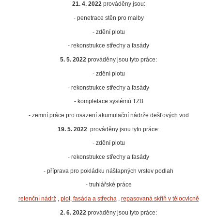
21. 4. 2022
prováděny jsou:
- penetrace stěn pro malby
- zdění plotu
- rekonstrukce střechy a fasády
5. 5. 2022
prováděny jsou tyto práce:
- zdění plotu
- rekonstrukce střechy a fasády
- kompletace systémů TZB
- zemní práce pro osazení akumulační nádrže dešťových vod
19. 5. 2022
prováděny jsou tyto práce:
- zdění plotu
- rekonstrukce střechy a fasády
- příprava pro pokládku nášlapných vrstev podlah
- truhlářské práce
retenční nádrž
,
plot, fasáda a střecha
,
repasovaná skříň v tělocvicně
2. 6. 2022
prováděny jsou tyto práce: