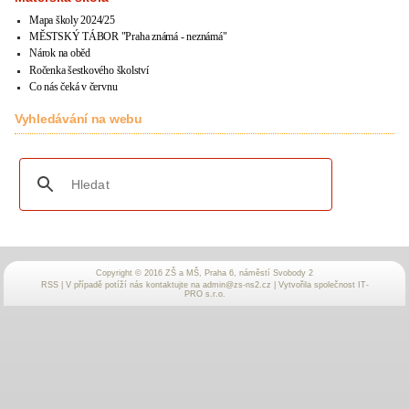
Mapa školy 2024/25
MĚSTSKÝ TÁBOR "Praha známá - neznámá"
Nárok na oběd
Ročenka šestkového školství
Co nás čeká v červnu
Vyhledávání na webu
Copyright © 2016 ZŠ a MŠ, Praha 6, náměstí Svobody 2
RSS
| V případě potíží nás kontaktujte na
admin@zs-ns2.cz
| Vytvořila společnost
IT-
PRO
s.r.o.