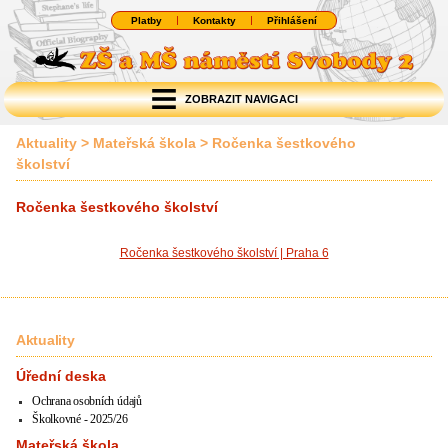
Platby
Kontakty
Přihlášení
ZOBRAZIT NAVIGACI
Aktuality
>
Mateřská škola
>
Ročenka šestkového
školství
Ročenka šestkového školství
Ročenka šestkového školství | Praha 6
Aktuality
Úřední deska
Ochrana osobních údajů
Školkovné - 2025/26
Mateřská škola