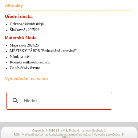
Aktuality
Úřední deska
Ochrana osobních údajů
Školkovné - 2025/26
Mateřská škola
Mapa školy 2024/25
MĚSTSKÝ TÁBOR "Praha známá - neznámá"
Nárok na oběd
Ročenka šestkového školství
Co nás čeká v červnu
Vyhledávání na webu
Copyright © 2016 ZŠ a MŠ, Praha 6, náměstí Svobody 2
RSS
| V případě potíží nás kontaktujte na
admin@zs-ns2.cz
| Vytvořila společnost
IT-
PRO
s.r.o.