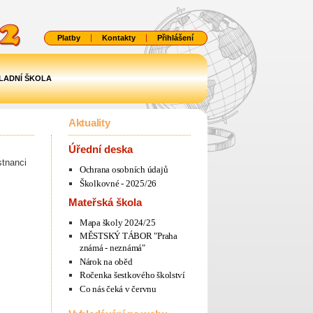
Platby
Kontakty
Přihlášení
LADNÍ ŠKOLA
Aktuality
Úřední deska
stnanci
Ochrana osobních údajů
Školkovné - 2025/26
Mateřská škola
Mapa školy 2024/25
MĚSTSKÝ TÁBOR "Praha
známá - neznámá"
Nárok na oběd
Ročenka šestkového školství
Co nás čeká v červnu