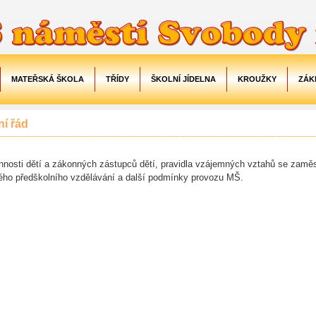
MATEŘSKÁ ŠKOLA
TŘÍDY
ŠKOLNÍ JÍDELNA
KROUŽKY
ZÁK
ní řád
innosti dětí a zákonných zástupců dětí, pravidla vzájemných vztahů se zamě
ého předškolního vzdělávání a další podmínky provozu MŠ.